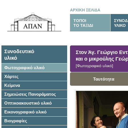
ΑΡΧΙΚΗ ΣΕΛΙΔΑ
ΤΟΠΟΙ
ΣΥΝΟΔ
ΤΟ ΤΑΞΙΔΙ
ΥΛΙΚΟ
Συνοδευτικό
Στον Άγ. Γεώργιο Εντ
υλικό
και ο μικρούλης Γεώ
[Φωτογραφικό υλικό]
Φωτογραφικό υλικό
Χάρτες
Ταυτότητα
Κείμενα
Σημειώσεις Πανοράματος
Οπτικοακουστικό υλικό
Εικονογραφικό υλικό
Βιογραφίες