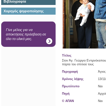
Βιβλιογραφία
Χορηγός ψηφιοποίησης
Γίνε μέλος για να
αποκτήσεις πρόσβαση σε
όλο το υλικό μας.
Τίτλος
Στον Άγ. Γεώργιο Εντιρνέκαπου
πόρτα του σπιτιού τους
Περιγραφή
Άγιος
Χρόνος λήψης
13/11
Πρωτότυπο
Ναι
Πηγή
Αρχε
© ΑΠΑΝ
Ναι