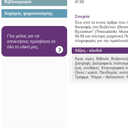
Βιβλιογραφία
47-60
Χορηγός ψηφιοποίησης
Στοιχεία
Ένα από τα εννέα άρθρα που π
διατροφής στο Βυζάντιο» (Θεσσα
Byzantium” (Thessaloniki, Mus
Γίνε μέλος για να
56-59 και σύντομη γερμανική Π
πληροφορίες για την προέλευσή 
αποκτήσεις πρόσβαση σε
όλο το υλικό μας.
Λέξεις - κλειδιά
Άγιοι, αγίες.
Βιθυνία.
Βυζαντιν
Διατροφή.
Διατροφικός πολιτισ
ζωή, συνθήκες.
Κτηνοτροφικά π
Οίνος / κρασί.
Πανδοχεία, καπη
Τρόφιμα.
Ψάρια – θαλασσινά.