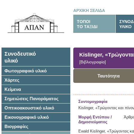
ΑΡΧΙΚΗ ΣΕΛΙΔΑ
ΤΟΠΟΙ
ΣΥΝΟΔ
ΤΟ ΤΑΞΙΔΙ
ΥΛΙΚΟ
Συνοδευτικό
Kislinger, «Τρώγοντα
υλικό
[Βιβλιογραφία]
Φωτογραφικό υλικό
Ταυτότητα
Χάρτες
Κείμενα
Σημειώσεις Πανοράματος
Συντομογραφία
Οπτικοακουστικό υλικό
Kislinger, «Τρώγοντας και πίνο
Εικονογραφικό υλικό
Μορφή Εντύπου /
Άρθρο
Δημοσιεύματος
Βιογραφίες
Ewald Kislinger,
«Τρώγοντας και