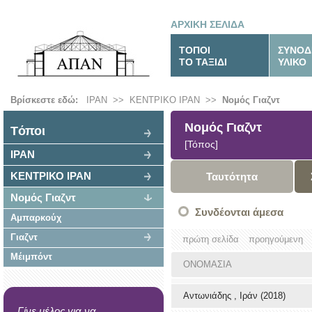
ΑΡΧΙΚΗ ΣΕΛΙΔΑ
ΤΟΠΟΙ
ΣΥΝΟΔ
ΤΟ ΤΑΞΙΔΙ
ΥΛΙΚΟ
Βρίσκεστε εδώ:
ΙΡΑΝ
>>
ΚΕΝΤΡΙΚΟ ΙΡΑΝ
>>
Νομός Γιαζντ
Νομός Γιαζντ
Tόποι
[Τόπος]
ΙΡΑΝ
ΚΕΝΤΡΙΚΟ ΙΡΑΝ
Ταυτότητα
Νομός Γιαζντ
Συνδέονται άμεσα
Αμπαρκούχ
Γιαζντ
πρώτη σελίδα
προηγούμενη
Μέιμπόντ
ΟΝΟΜΑΣΙΑ
Αντωνιάδης , Ιράν (2018)
Γίνε μέλος για να