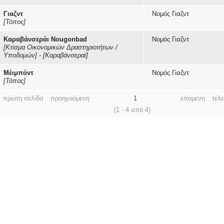
Γιαζντ
Νομός Γιαζντ
[Τόπος]
Καραβάνσεράι Nougonbad
Νομός Γιαζντ
[Κτίσμα Οικονομικών Δραστηριοτήτων /
Υποδομών]
-
[Καραβάνσεραϊ]
Μέιμπόντ
Νομός Γιαζντ
[Τόπος]
πρώτη σελίδα
προηγούμενη
1
επόμενη
τελ
(1 - 4 από 4)