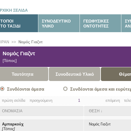
ΡΧΙΚΗ ΣΕΛΙΔΑ
ΤΟΠΟΙ
ΣΥΝΟΔΕΥΤΙΚΟ
ΓΕΩΦΥΣΙΚΕΣ
ΣΥ
ΤΟ ΤΑΞΙΔΙ
ΥΛΙΚΟ
ΟΝΤΟΤΗΤΕΣ
ΑΝ
ΙΡΑΝ
>>
Νομός Γιαζντ
Νομός Γιαζντ
[Τόπος]
Ταυτότητα
Συνοδευτικό Υλικό
Θέμα
Συνδέονται άμεσα
Συνδέονται άμεσα και ευρύτε
πρώτη σελίδα
προηγούμενη
1
επόμενη
τελ
ΟΝΟΜΑΣΙΑ
ΘΕΣΗ
↓
Αμπαρκούχ
Νομός Γιαζντ
[Τόπος]