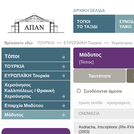
ΑΡΧΙΚΗ ΣΕΛΙΔΑ
ΤΟΠΟΙ
ΣΥΝΟΔ
ΤΟ ΤΑΞΙΔΙ
ΥΛΙΚΟ
Βρίσκεστε εδώ:
ΤΟΥΡΚΙΑ
>>
ΕΥΡΩΠΑΪΚΗ Τουρκία
>>
Χερσόνησος 
Μάδυτος
Tόποι
[Τόπος]
ΤΟΥΡΚΙΑ
ΕΥΡΩΠΑΪΚΗ Τουρκία
Ταυτότητα
Χερσόνησος
Καλλιπόλεως / Θρακική
Συνδέονται άμεσα
Χερσόνησος
πρώτη σελίδα
προηγούμενη
Επαρχία Μαδύτου
ΟΝΟΜΑΣΙΑ
Μάδυτος
Asdracha,
Inscriptions (IIIe-XV
(2003)