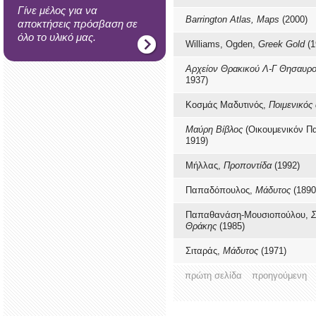
Γίνε μέλος για να
Barrington Atlas, Maps
(2000)
αποκτήσεις πρόσβαση σε
όλο το υλικό μας.
Williams, Ogden,
Greek Gold
(1
Αρχείον Θρακικού Λ-Γ Θησαυρ
1937)
Κοσμάς Μαδυτινός,
Ποιμενικός
Μαύρη Βίβλος
(Οικουμενικόν Πα
1919)
Μήλλας,
Προποντίδα
(1992)
Παπαδόπουλος,
Μάδυτος
(1890
Παπαθανάση-Μουσιοπούλου,
Σ
Θράκης
(1985)
Σιταράς,
Μάδυτος
(1971)
πρώτη σελίδα
προηγούμενη