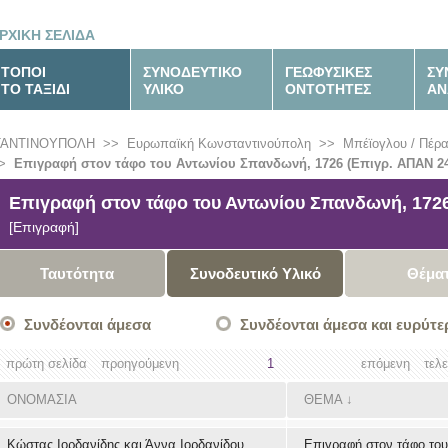
ΡΧΙΚΗ ΣΕΛΙΔΑ
ΤΟΠΟΙ
ΣΥΝΟΔΕΥΤΙΚΟ
ΓΕΩΦΥΣΙΚΕΣ
ΣΥ
ΤΟ ΤΑΞΙΔΙ
ΥΛΙΚΟ
ΟΝΤΟΤΗΤΕΣ
ΑΝ
ΤΑΝΤΙΝΟΥΠΟΛΗ
>>
Ευρωπαϊκή Κωνσταντινούπολη
>>
Μπέϊογλου / Πέρ
>
Επιγραφή στον τάφο του Αντωνίου Σπανδωνή, 1726 (Επιγρ. ΑΠΑΝ 24
Επιγραφή στον τάφο του Αντωνίου Σπανδωνή, 1726
[Επιγραφή]
Ταυτότητα
Συνοδευτικό Υλικό
Θέμα
Συνδέονται άμεσα
Συνδέονται άμεσα και ευρύτε
πρώτη σελίδα
προηγούμενη
1
επόμενη
τελ
ΟΝΟΜΑΣΙΑ
ΘΕΜΑ
↓
Κώστας Ιορδανίδης και Άννα Ιορδανίδου
Επιγραφή στον τάφο του