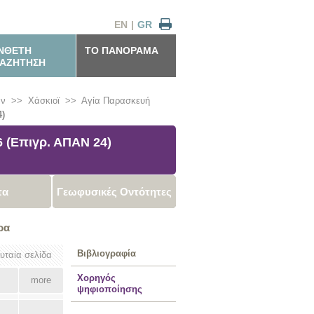
EN
|
GR
ΝΘΕΤΗ
ΤΟ ΠΑΝΟΡΑΜΑ
ΑΖΗΤΗΣΗ
αν
>>
Χάσκιοϊ
>>
Αγία Παρασκευή
)
 (Επιγρ. ΑΠΑΝ 24)
τα
Γεωφυσικές Οντότητες
ρα
Βιβλιογραφία
ευταία σελίδα
Χορηγός
more
ψηφιοποίησης