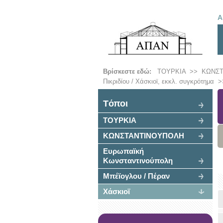
Α
Βρίσκεστε εδώ:
ΤΟΥΡΚΙΑ
>>
ΚΩΝΣ
Πικριδίου / Χάσκιοϊ, εκκλ. συγκρότημα
>
Tόποι
ΤΟΥΡΚΙΑ
ΚΩΝΣΤΑΝΤΙΝΟΥΠΟΛΗ
Ευρωπαϊκή
Κωνσταντινούπολη
Μπέϊογλου / Πέραν
Χάσκιοϊ