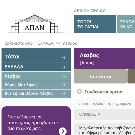
ΑΡΧΙΚΗ ΣΕΛΙΔΑ
ΤΟΠΟΙ
ΣΥΝΟΔ
ΤΟ ΤΑΞΙΔΙ
ΥΛΙΚΟ
Βρίσκεστε εδώ:
ΕΛΛΑΔΑ
>>
Λέσβος
Λέσβος
Tόποι
[Τόπος]
ΕΛΛΑΔΑ
Λέσβος
Ταυτότητα
Δήμος Μυτιλήνης
Συνδέονται άμεσα
Δυτική και Βόρεια Λέσβος
πρώτη σελίδα
προηγούμενη
ΟΝΟΜΑΣΙΑ
Γίνε μέλος για να
αποκτήσεις πρόσβαση σε
όλο το υλικό μας.
Μεγαλοπρεπής πρωτοβυζαντινή
στο Υψηλομέτωπο της Λέσβου (