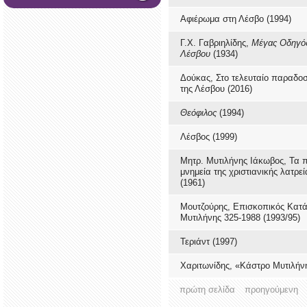
Αφιέρωμα στη Λέσβο (1994)
Γ.Χ. Γαβριηλίδης,
Μέγας Οδηγό
Λέσβου
(1934)
Δούκας, Στο τελευταίο παραδοσ
της Λέσβου (2016)
Θεόφιλος
(1994)
Λέσβος (1999)
Μητρ. Μυτιλήνης Ιάκωβος, Τα 
μνημεία της χριστιανικής λατρε
(1961)
Μουτζούρης, Επισκοπικός Κατ
Μυτιλήνης 325-1988 (1993/95)
Τεριάντ (1997)
Χαριτωνίδης, «Κάστρο Μυτιλήνη
πρώτη σελίδα
προηγούμενη