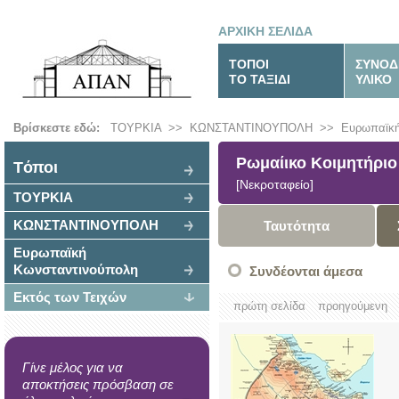
ΑΡΧΙΚΗ ΣΕΛΙΔΑ
ΤΟΠΟΙ
ΣΥΝΟΔ
ΤΟ ΤΑΞΙΔΙ
ΥΛΙΚΟ
Βρίσκεστε εδώ:
ΤΟΥΡΚΙΑ
>>
ΚΩΝΣΤΑΝΤΙΝΟΥΠΟΛΗ
>>
Ευρωπαϊκή
Ρωμαίικο Κοιμητήριο
Tόποι
[Νεκροταφείο]
ΤΟΥΡΚΙΑ
ΚΩΝΣΤΑΝΤΙΝΟΥΠΟΛΗ
Ταυτότητα
Ευρωπαϊκή
Κωνσταντινούπολη
Συνδέονται άμεσα
Εκτός των Τειχών
πρώτη σελίδα
προηγούμενη
Γίνε μέλος για να
αποκτήσεις πρόσβαση σε