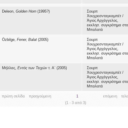
Deleon,
Golden Horn
(1995?)
Σουρπ
Χουχρεσνταγκαμπέτ /
Άγιος Αρχάγγελος,
εκκλησ. συγκρότημα στ
Μπαλατά
Özbilge,
Fener, Balat
(2005)
Σουρπ
Χουχρεσνταγκαμπέτ /
Άγιος Αρχάγγελος,
εκκλησ. συγκρότημα στ
Μπαλατά
Μήλλας,
Εντός των Τειχών
τ. Α΄ (2005)
Σουρπ
Χουχρεσνταγκαμπέτ /
Άγιος Αρχάγγελος,
εκκλησ. συγκρότημα στ
Μπαλατά
πρώτη σελίδα
προηγούμενη
1
επόμενη
τελ
(1 - 3 από 3)