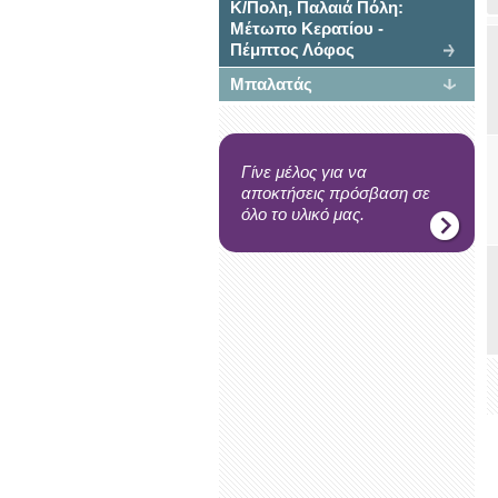
Κ/Πολη, Παλαιά Πόλη:
Μέτωπο Κερατίου -
Πέμπτος Λόφος
Μπαλατάς
Γίνε μέλος για να
αποκτήσεις πρόσβαση σε
όλο το υλικό μας.