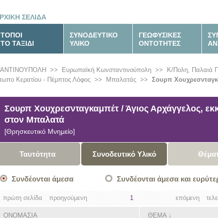
ΡΧΙΚΗ ΣΕΛΙΔΑ
ΤΟΠΟΙ
ΣΥΝΟΔΕΥΤΙΚΟ
ΓΕΩΦΥΣΙΚΕΣ
ΣΥ
ΤΟ ΤΑΞΙΔΙ
ΥΛΙΚΟ
ΟΝΤΟΤΗΤΕΣ
ΑΝ
ΤΑΝΤΙΝΟΥΠΟΛΗ
>>
Ευρωπαϊκή Κωνσταντινούπολη
>>
Κ/Πολη, Παλαιά 
τωπο Κερατίου - Πέμπτος Λόφος
>>
Μπαλατάς
>>
Σουρπ Χουχρεσνταγκα
Σουρπ Χουχρεσνταγκαμπέτ / Άγιος Αρχάγγελος, εκ
στον Μπαλατά
[Θρησκευτικό Μνημείο]
Ταυτότητα
Συνοδευτικό Υλικό
Θέμα
Συνδέονται άμεσα
Συνδέονται άμεσα και ευρύτε
πρώτη σελίδα
προηγούμενη
1
επόμενη
τελ
ΟΝΟΜΑΣΙΑ
ΘΕΜΑ
↓