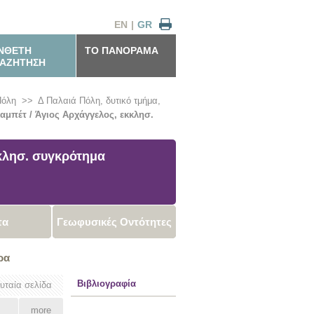
EN
|
GR
ΝΘΕΤΗ
ΤΟ ΠΑΝΟΡΑΜΑ
ΑΖΗΤΗΣΗ
Πόλη
>>
Δ Παλαιά Πόλη, δυτικό τμήμα,
μπέτ / Άγιος Αρχάγγελος, εκκλησ.
κλησ. συγκρότημα
τα
Γεωφυσικές Οντότητες
ρα
Βιβλιογραφία
ευταία σελίδα
more