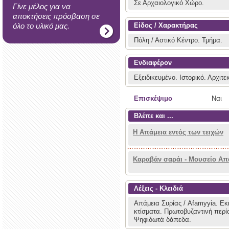
Σε Αρχαιολογικό Χώρο.
Γίνε μέλος για να
αποκτήσεις πρόσβαση σε
όλο το υλικό μας.
Είδος / Χαρακτήρας
Πόλη / Αστικό Κέντρο.
Τμήμα.
Ενδιαφέρον
Εξειδικευμένο.
Ιστορικό.
Αρχιτε
Επισκέψιμο
Ναι
Βλέπε και ...
Η Απάμεια εντός των τειχών
Καραβάν σαράι - Μουσείο Απ
Λέξεις - Κλειδιά
Απάμεια Συρίας / Afamyyia.
Εκ
κτίσματα.
Πρωτοβυζαντινή περί
Ψηφιδωτά δάπεδα.