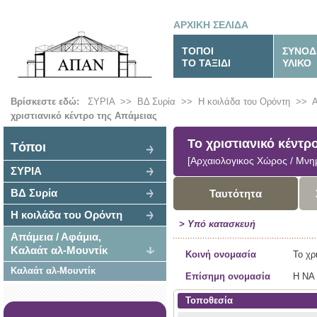
ΑΡΧΙΚΗ ΣΕΛΙΔΑ
ΤΟΠΟΙ
ΣΥΝΟΔ
ΤΟ ΤΑΞΙΔΙ
ΥΛΙΚΟ
Βρίσκεστε εδώ:
ΣΥΡΙΑ
>>
ΒΔ Συρία
>>
Η κοιλάδα του Ορόντη
>>
Α
χριστιανικό κέντρο της Απάμειας
Το χριστιανικό κέντρ
Tόποι
[Αρχαιολογικος Χώρος / Μνημ
ΣΥΡΙΑ
ΒΔ Συρία
Ταυτότητα
Η κοιλάδα του Ορόντη
> Υπό κατασκευή
Απάμεια / Αφάμια,
Καλαάτ αλ-Μουντίκ
Κοινή ονομασία
Το χρ
Καλαάτ αλ-Μουντίκ
Επίσημη ονομασία
Η ΝΑ 
Τοποθεσία