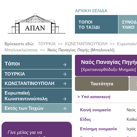
ΑΡΧΙΚΗ ΣΕΛΙΔΑ
ΤΟΠΟΙ
ΣΥΝΟΔ
ΤΟ ΤΑΞΙΔΙ
ΥΛΙΚΟ
Βρίσκεστε εδώ:
ΤΟΥΡΚΙΑ
>>
ΚΩΝΣΤΑΝΤΙΝΟΥΠΟΛΗ
>>
Ευρωπαϊκή
Μπαλουκλιώτισσα
>>
Ναός Παναγίας Πηγής (Μπαλουκλί)
Ναός Παναγίας Πηγή
Tόποι
[Χριστιανορθόδοξο Μνημείο]
ΤΟΥΡΚΙΑ
ΚΩΝΣΤΑΝΤΙΝΟΥΠΟΛΗ
Ταυτότητα
Ευρωπαϊκή
> Υπό κατασκευή
Κωνσταντινούπολη
Εκτός των Τειχών
Κοινή ονομασία
Ναός 
Είδος
Καθο
Επίσημη ονομασία
Ιερός
Γίνε μέλος για να