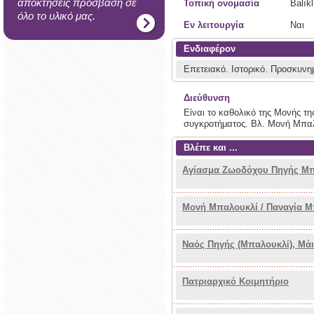
αποκτήσεις πρόσβαση σε
Τοπική ονομασία
Balık
όλο το υλικό μας.
Εν λειτουργία
Ναι
Ενδιαφέρον
Επετειακό.
Ιστορικό.
Προσκυνη
Διεύθυνση
Είναι το καθολικό της Μονής τ
συγκροτήματος. Βλ. Μονή Μπα
Βλέπε και ...
Αγίασμα Ζωοδόχου Πηγής Μπ
Μονή Μπαλουκλί / Παναγία 
Ναός Πηγής (Μπαλουκλί), Μάιο
Πατριαρχικό Κοιμητήριο