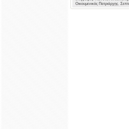
Οικουμενικός Πατριάρχης.
Σεπτ