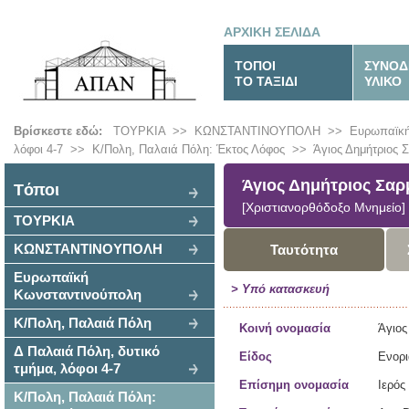
ΑΡΧΙΚΗ ΣΕΛΙΔΑ
ΤΟΠΟΙ
ΣΥΝΟΔ
ΤΟ ΤΑΞΙΔΙ
ΥΛΙΚΟ
Βρίσκεστε εδώ:
ΤΟΥΡΚΙΑ
>>
ΚΩΝΣΤΑΝΤΙΝΟΥΠΟΛΗ
>>
Ευρωπαϊκή
λόφοι 4-7
>>
Κ/Πολη, Παλαιά Πόλη: Έκτος Λόφος
>>
Άγιος Δημήτριος 
Άγιος Δημήτριος Σαρ
Tόποι
[Χριστιανορθόδοξο Μνημείο]
ΤΟΥΡΚΙΑ
ΚΩΝΣΤΑΝΤΙΝΟΥΠΟΛΗ
Ταυτότητα
Ευρωπαϊκή
> Υπό κατασκευή
Κωνσταντινούπολη
Κ/Πολη, Παλαιά Πόλη
Κοινή ονομασία
Άγιος
Δ Παλαιά Πόλη, δυτικό
Είδος
Ενορι
τμήμα, λόφοι 4-7
Επίσημη ονομασία
Ιερός
Κ/Πολη, Παλαιά Πόλη: