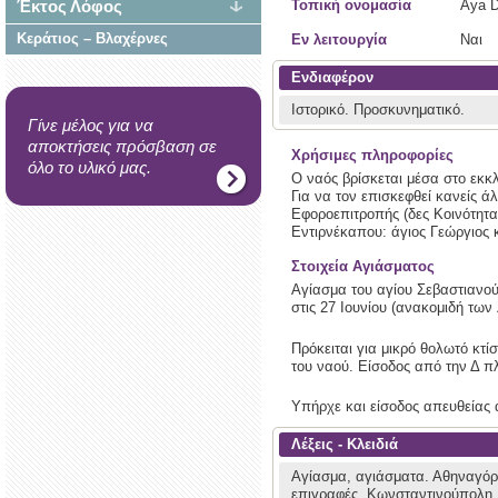
Έκτος Λόφος
Τοπική ονομασία
Aya D
Κεράτιος – Βλαχέρνες
Εν λειτουργία
Ναι
Ενδιαφέρον
Ιστορικό.
Προσκυνηματικό.
Γίνε μέλος για να
αποκτήσεις πρόσβαση σε
Χρήσιμες πληροφορίες
όλο το υλικό μας.
Ο ναός βρίσκεται μέσα στο εκκλ
Για να τον επισκεφθεί κανείς ά
Εφοροεπιτροπής (δες Κοινότητα)
Εντιρνέκαπου: άγιος Γεώργιος 
Στοιχεία Αγιάσματος
Αγίασμα του αγίου Σεβαστιανού 
στις 27 Ιουνίου (ανακομιδή των
Πρόκειται για μικρό θολωτό κτί
του ναού. Είσοδος από την Δ π
Υπήρχε και είσοδος απευθείας α
Λέξεις - Κλειδιά
Αγίασμα, αγιάσματα.
Αθηναγόρ
επιγραφές.
Κωνσταντινούπολη,