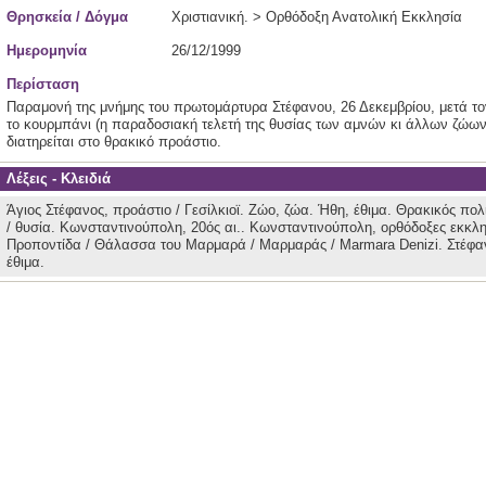
Θρησκεία / Δόγμα
Χριστιανική. > Ορθόδοξη Ανατολική Εκκλησία
Ημερομηνία
26/12/1999
Περίσταση
Παραμονή της μνήμης του πρωτομάρτυρα Στέφανου, 26 Δεκεμβρίου, μετά τ
το κουρμπάνι (η παραδοσιακή τελετή της θυσίας των αμνών κι άλλων ζώω
διατηρείται στο θρακικό προάστιο.
Λέξεις - Κλειδιά
Άγιος Στέφανος, προάστιο / Γεσίλκιοϊ.
Ζώο, ζώα.
Ήθη, έθιμα.
Θρακικός πολ
/ θυσία.
Κωνσταντινούπολη, 20ός αι..
Κωνσταντινούπολη, ορθόδοξες εκκλη
Προποντίδα / Θάλασσα του Μαρμαρά / Μαρμαράς / Marmara Denizi.
Στέφα
έθιμα.