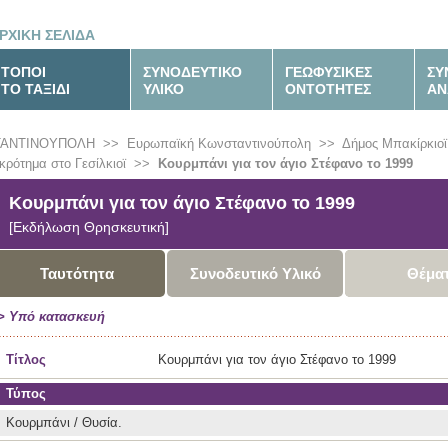
ΡΧΙΚΗ ΣΕΛΙΔΑ
ΤΟΠΟΙ
ΣΥΝΟΔΕΥΤΙΚΟ
ΓΕΩΦΥΣΙΚΕΣ
ΣΥ
ΤΟ ΤΑΞΙΔΙ
ΥΛΙΚΟ
ΟΝΤΟΤΗΤΕΣ
ΑΝ
ΤΑΝΤΙΝΟΥΠΟΛΗ
>>
Ευρωπαϊκή Κωνσταντινούπολη
>>
Δήμος Μπακίρκιοϊ 
κρότημα στο Γεσίλκιοϊ
>>
Κουρμπάνι για τον άγιο Στέφανο το 1999
Κουρμπάνι για τον άγιο Στέφανο το 1999
[Εκδήλωση Θρησκευτική]
Ταυτότητα
Συνοδευτικό Υλικό
Θέμα
> Υπό κατασκευή
Τίτλος
Κουρμπάνι για τον άγιο Στέφανο το 1999
Τύπος
Κουρμπάνι / Θυσία.