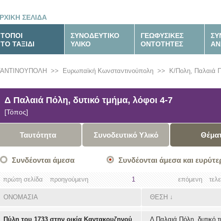
ΡΧΙΚΗ ΣΕΛΙΔΑ
ΤΟΠΟΙ
ΣΥΝΟΔΕΥΤΙΚΟ
ΓΕΩΦΥΣΙΚΕΣ
ΣΥ
ΤΟ ΤΑΞΙΔΙ
ΥΛΙΚΟ
ΟΝΤΟΤΗΤΕΣ
ΑΝ
ΤΑΝΤΙΝΟΥΠΟΛΗ
>>
Ευρωπαϊκή Κωνσταντινούπολη
>>
Κ/Πολη, Παλαιά 
Δ Παλαιά Πόλη, δυτικό τμήμα, λόφοι 4-7
[Τόπος]
Ταυτότητα
Συνοδευτικό Υλικό
Θέμα
Συνδέονται άμεσα
Συνδέονται άμεσα και ευρύτε
πρώτη σελίδα
προηγούμενη
1
επόμενη
τελ
ΟΝΟΜΑΣΙΑ
ΘΕΣΗ
↓
Πύλη του 1733 στην οικία Καντακουζηνού
Δ Παλαιά Πόλη, δυτικό τ