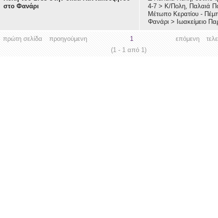
στο Φανάρι
4-7
>
Κ/Πολη, Παλαιά Π
Μέτωπο Κερατίου - Πέμ
Φανάρι
>
Ιωακείμειο Π
πρώτη σελίδα
προηγούμενη
1
επόμενη
τελ
(1 - 1 από 1)