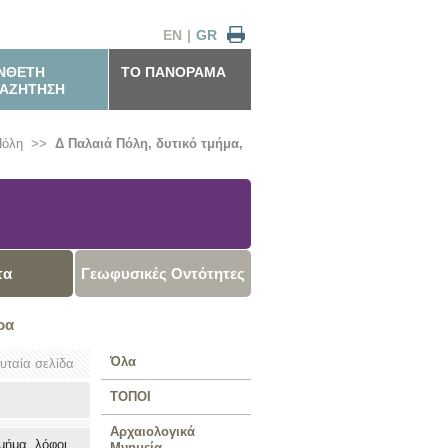
EN
|
GR
ΝΘΕΤΗ
ΤΟ ΠΑΝΟΡΑΜΑ
ΑΖΗΤΗΣΗ
Πόλη
>>
Δ Παλαιά Πόλη, δυτικό τμήμα,
τα
Γεωφυσικές Οντότητες
ρα
Όλα
ευταία σελίδα
ΤΟΠΟΙ
Αρχαιολογικά
μήμα, λόφοι
Μνημεία