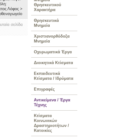
όλη:
Θρησκευτικού
πτος Λόφος
>
Χαρακτήρα
αρθεναγωγείο
Θρησκευτικά
ευταία σελίδα
Μνημεία
Χριστιανορθόδοξα
Μνημεία
Οχυρωματικά Έργα
Διοικητικά Κτίσματα
Εκπαιδευτικά
Κτίσματα / Ιδρύματα
Επιγραφές
Αντικείμενα / Έργα
Τέχνης
Κτίσματα
Κοινωνικών
Δραστηριοτήτων /
Κατοικίες