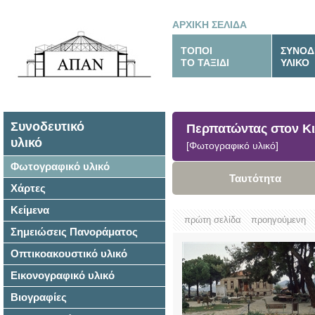
ΑΡΧΙΚΗ ΣΕΛΙΔΑ
ΤΟΠΟΙ
ΣΥΝΟΔ
ΤΟ ΤΑΞΙΔΙ
ΥΛΙΚΟ
Συνοδευτικό
Περπατώντας στον Κι
υλικό
[Φωτογραφικό υλικό]
Φωτογραφικό υλικό
Ταυτότητα
Χάρτες
Κείμενα
πρώτη σελίδα
προηγούμενη
Σημειώσεις Πανοράματος
Οπτικοακουστικό υλικό
Εικονογραφικό υλικό
Βιογραφίες