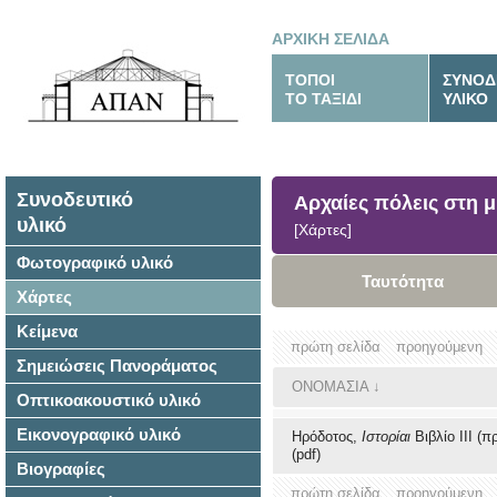
ΑΡΧΙΚΗ ΣΕΛΙΔΑ
ΤΟΠΟΙ
ΣΥΝΟΔ
ΤΟ ΤΑΞΙΔΙ
ΥΛΙΚΟ
Συνοδευτικό
Αρχαίες πόλεις στη μ
υλικό
[Χάρτες]
Φωτογραφικό υλικό
Ταυτότητα
Χάρτες
Κείμενα
πρώτη σελίδα
προηγούμενη
Σημειώσεις Πανοράματος
ΟΝΟΜΑΣΙΑ
↓
Οπτικοακουστικό υλικό
Εικονογραφικό υλικό
Ηρόδοτος,
Ιστορίαι
Βιβλίο ΙΙΙ (
(pdf)
Βιογραφίες
πρώτη σελίδα
προηγούμενη