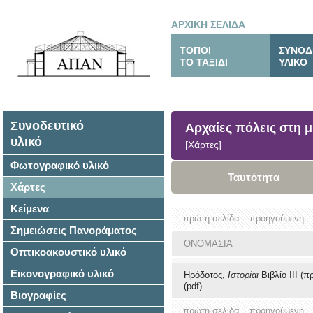
ΑΡΧΙΚΗ ΣΕΛΙΔΑ
ΤΟΠΟΙ
ΣΥΝΟΔ
ΤΟ ΤΑΞΙΔΙ
ΥΛΙΚΟ
Συνοδευτικό
Αρχαίες πόλεις στη μ
υλικό
[Χάρτες]
Φωτογραφικό υλικό
Ταυτότητα
Χάρτες
Κείμενα
πρώτη σελίδα
προηγούμενη
Σημειώσεις Πανοράματος
ΟΝΟΜΑΣΙΑ
Οπτικοακουστικό υλικό
Εικονογραφικό υλικό
Ηρόδοτος,
Ιστορίαι
Βιβλίο ΙΙΙ (
(pdf)
Βιογραφίες
πρώτη σελίδα
προηγούμενη