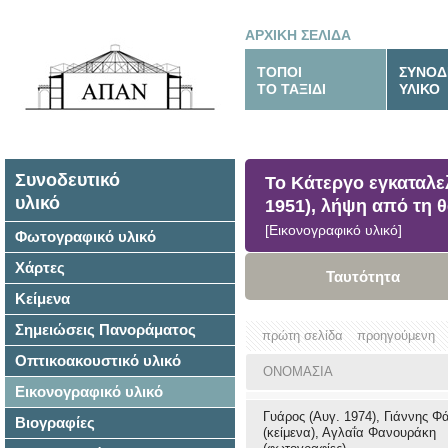
ΑΡΧΙΚΗ ΣΕΛΙΔΑ
ΤΟΠΟΙ
ΣΥΝΟΔ
ΤΟ ΤΑΞΙΔΙ
ΥΛΙΚΟ
Συνοδευτικό
Το Κάτεργο εγκαταλε
υλικό
1951), λήψη από τη θ
[Εικονογραφικό υλικό]
Φωτογραφικό υλικό
Χάρτες
Ταυτότητα
Κείμενα
Σημειώσεις Πανοράματος
πρώτη σελίδα
προηγούμενη
Οπτικοακουστικό υλικό
ΟΝΟΜΑΣΙΑ
Εικονογραφικό υλικό
Γυάρος (Αυγ. 1974), Γιάννης Φ
Βιογραφίες
(κείμενα), Αγλαΐα Φανουράκη