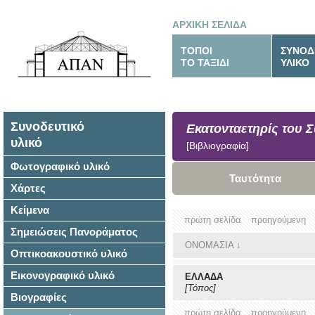
ΑΡΧΙΚΗ ΣΕΛΙΔΑ
ΤΟΠΟΙ
ΣΥΝΟΔ
ΤΟ ΤΑΞΙΔΙ
ΥΛΙΚΟ
Συνοδευτικό
Εκατονταετηρίς του 
υλικό
[Βιβλιογραφία]
Φωτογραφικό υλικό
Ταυτότητα
Χάρτες
Κείμενα
πρώτη σελίδα
προηγούμενη
Σημειώσεις Πανοράματος
ΟΝΟΜΑΣΙΑ
↓
Οπτικοακουστικό υλικό
Εικονογραφικό υλικό
ΕΛΛΑΔΑ
[Τόπος]
Βιογραφίες
πρώτη σελίδα
προηγούμενη