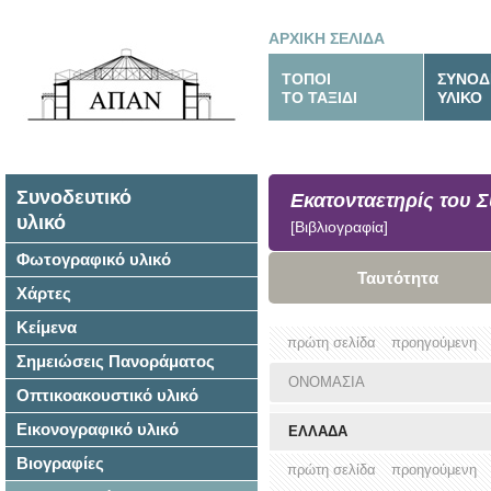
ΑΡΧΙΚΗ ΣΕΛΙΔΑ
ΤΟΠΟΙ
ΣΥΝΟΔ
ΤΟ ΤΑΞΙΔΙ
ΥΛΙΚΟ
Συνοδευτικό
Εκατονταετηρίς του 
υλικό
[Βιβλιογραφία]
Φωτογραφικό υλικό
Ταυτότητα
Χάρτες
Κείμενα
πρώτη σελίδα
προηγούμενη
Σημειώσεις Πανοράματος
ΟΝΟΜΑΣΙΑ
Οπτικοακουστικό υλικό
Εικονογραφικό υλικό
ΕΛΛΑΔΑ
Βιογραφίες
πρώτη σελίδα
προηγούμενη