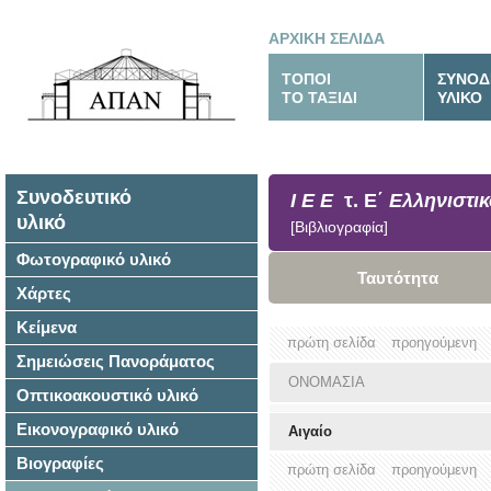
ΑΡΧΙΚΗ ΣΕΛΙΔΑ
ΤΟΠΟΙ
ΣΥΝΟΔ
ΤΟ ΤΑΞΙΔΙ
ΥΛΙΚΟ
Συνοδευτικό
Ι Ε Ε
τ. Ε΄
Ελληνιστικο
υλικό
[Βιβλιογραφία]
Φωτογραφικό υλικό
Ταυτότητα
Χάρτες
Κείμενα
πρώτη σελίδα
προηγούμενη
Σημειώσεις Πανοράματος
ΟΝΟΜΑΣΙΑ
Οπτικοακουστικό υλικό
Εικονογραφικό υλικό
Αιγαίο
Βιογραφίες
πρώτη σελίδα
προηγούμενη