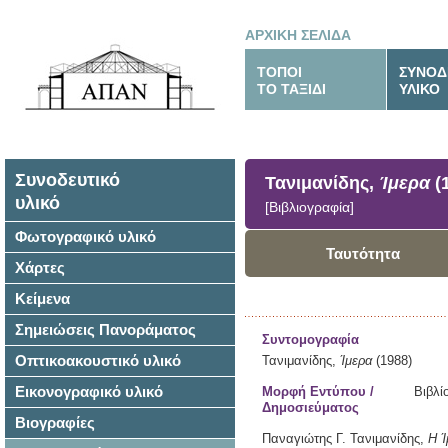
ΑΡΧΙΚΗ ΣΕΛΙΔΑ
ΤΟΠΟΙ
ΣΥΝΟΔ
ΤΟ ΤΑΞΙΔΙ
ΥΛΙΚΟ
Συνοδευτικό
Τανιμανίδης,
Ίμερα
(
υλικό
[Βιβλιογραφία]
Φωτογραφικό υλικό
Ταυτότητα
Χάρτες
Κείμενα
Σημειώσεις Πανοράματος
Συντομογραφία
Οπτικοακουστικό υλικό
Τανιμανίδης,
Ίμερα
(1988)
Εικονογραφικό υλικό
Μορφή Εντύπου /
Βιβλί
Δημοσιεύματος
Βιογραφίες
Παναγιώτης Γ. Τανιμανίδης,
Η Ί