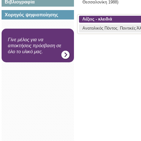
Βιβλιογραφία
Θεσσαλονίκη
1988)
Χορηγός ψηφιοποίησης
Λέξεις - κλειδιά
Ανατολικός Πόντος.
Ποντικές Άλ
Γίνε μέλος για να
αποκτήσεις πρόσβαση σε
όλο το υλικό μας.