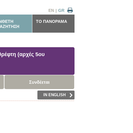
EN
|
GR
ΝΘΕΤΗ
ΤΟ ΠΑΝΟΡΑΜΑ
ΑΖΗΤΗΣΗ
θρέφτη (αρχές 5ου
Συνδέεται
IN ENGLISH