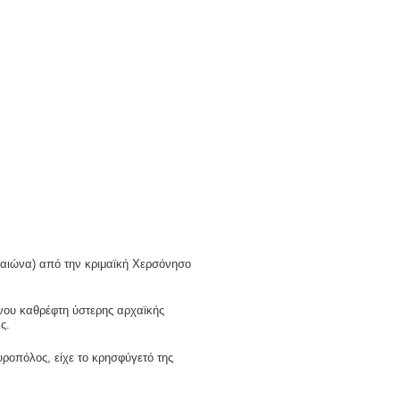
. αιώνα) από την κριμαϊκή Χερσόνησο
ινου καθρέφτη ύστερης αρχαϊκής
ς.
υροπόλος, είχε το κρησφύγετό της