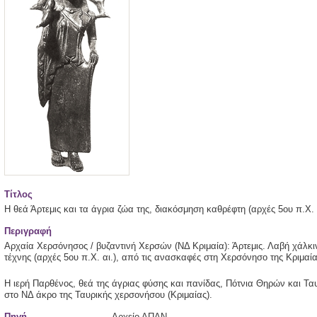
Τίτλος
Η θεά Άρτεμις και τα άγρια ζώα της, διακόσμηση καθρέφτη (αρχές 5ου π.Χ
Περιγραφή
Αρχαία Χερσόνησος / βυζαντινή Χερσών (ΝΔ Κριμαία): Άρτεμις. Λαβή χάλκ
τέχνης (αρχές 5ου π.Χ. αι.), από τις ανασκαφές στη Χερσόνησο της Κριμαία
Η ιερή Παρθένος, θεά της άγριας φύσης και πανίδας, Πότνια Θηρών και Τα
στο ΝΔ άκρο της Ταυρικής χερσονήσου (Κριμαίας).
Πηγή
Αρχείο ΑΠΑΝ