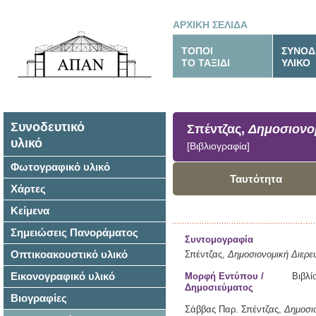
ΑΡΧΙΚΗ ΣΕΛΙΔΑ
ΤΟΠΟΙ
ΣΥΝΟΔ
ΤΟ ΤΑΞΙΔΙ
ΥΛΙΚΟ
Συνοδευτικό
Σπέντζας,
Δημοσιονομ
υλικό
[Βιβλιογραφία]
Φωτογραφικό υλικό
Ταυτότητα
Χάρτες
Κείμενα
Σημειώσεις Πανοράματος
Συντομογραφία
Οπτικοακουστικό υλικό
Σπέντζας,
Δημοσιονομική Διερε
Εικονογραφικό υλικό
Μορφή Εντύπου /
Βιβλί
Δημοσιεύματος
Βιογραφίες
Σάββας Παρ. Σπέντζας,
Δημοσιο