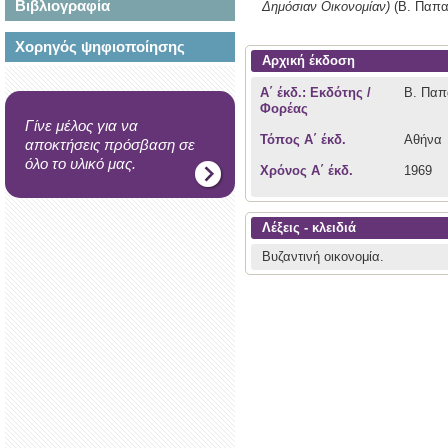
Βιβλιογραφία
Δημόσιαν Οικονομίαν)
(Β. Παπ
Χορηγός ψηφιοποίησης
Αρχική έκδοση
Α΄ έκδ.: Εκδότης /
Β. Παπ
Φορέας
Γίνε μέλος για να
Τόπος Α΄ έκδ.
Αθήνα
αποκτήσεις πρόσβαση σε
όλο το υλικό μας.
Χρόνος Α΄ έκδ.
1969
Λέξεις - κλειδιά
Βυζαντινή οικονομία.