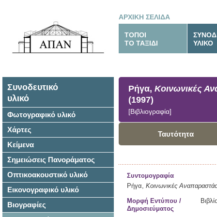
ΑΡΧΙΚΗ ΣΕΛΙΔΑ
ΤΟΠΟΙ
ΣΥΝΟΔ
ΤΟ ΤΑΞΙΔΙ
ΥΛΙΚΟ
Συνοδευτικό
Ρήγα,
Κοινωνικές Αν
υλικό
(1997)
[Βιβλιογραφία]
Φωτογραφικό υλικό
Χάρτες
Ταυτότητα
Κείμενα
Σημειώσεις Πανοράματος
Οπτικοακουστικό υλικό
Συντομογραφία
Ρήγα,
Κοινωνικές Αναπαραστάσε
Εικονογραφικό υλικό
Μορφή Εντύπου /
Βιβλί
Βιογραφίες
Δημοσιεύματος