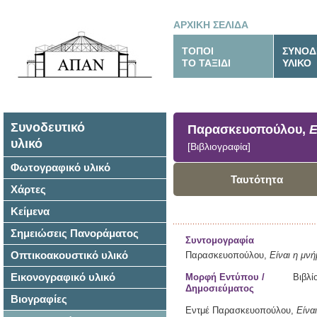
ΑΡΧΙΚΗ ΣΕΛΙΔΑ
ΤΟΠΟΙ
ΣΥΝΟΔ
ΤΟ ΤΑΞΙΔΙ
ΥΛΙΚΟ
Συνοδευτικό
Παρασκευοπούλου,
Ε
υλικό
[Βιβλιογραφία]
Φωτογραφικό υλικό
Ταυτότητα
Χάρτες
Κείμενα
Σημειώσεις Πανοράματος
Συντομογραφία
Οπτικοακουστικό υλικό
Παρασκευοπούλου,
Είναι η μν
Εικονογραφικό υλικό
Μορφή Εντύπου /
Βιβλί
Δημοσιεύματος
Βιογραφίες
Εντμέ Παρασκευοπούλου,
Είνα