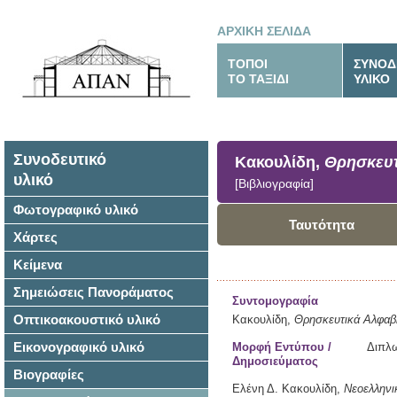
ΑΡΧΙΚΗ ΣΕΛΙΔΑ
ΤΟΠΟΙ
ΣΥΝΟΔ
ΤΟ ΤΑΞΙΔΙ
ΥΛΙΚΟ
Συνοδευτικό
Κακουλίδη,
Θρησκευτ
υλικό
[Βιβλιογραφία]
Φωτογραφικό υλικό
Ταυτότητα
Χάρτες
Κείμενα
Σημειώσεις Πανοράματος
Συντομογραφία
Οπτικοακουστικό υλικό
Κακουλίδη,
Θρησκευτικά Αλφαβ
Εικονογραφικό υλικό
Μορφή Εντύπου /
Διπλω
Δημοσιεύματος
Βιογραφίες
Ελένη Δ. Κακουλίδη,
Νεοελληνι