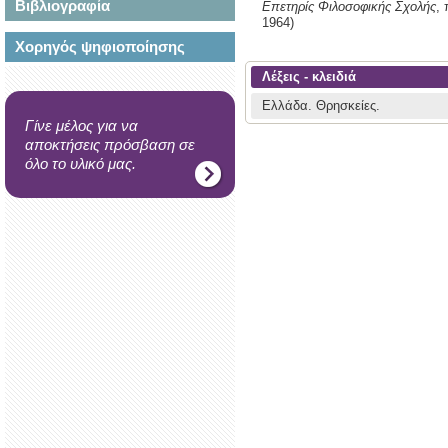
Βιβλιογραφία
Επετηρίς Φιλοσοφικής Σχολής
,
1964)
Χορηγός ψηφιοποίησης
Λέξεις - κλειδιά
Ελλάδα.
Θρησκείες.
Γίνε μέλος για να
αποκτήσεις πρόσβαση σε
όλο το υλικό μας.