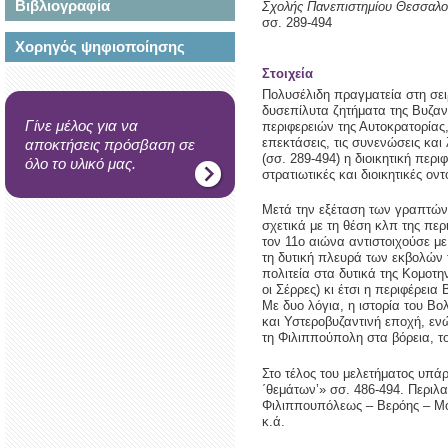
Βιβλιογραφία
Σχολής Πανεπιστημίου Θεσσαλο
σσ. 289-494
Χορηγός ψηφιοποίησης
Στοιχεία
Πολυσέλιδη πραγματεία στη σει
δυσεπίλυτα ζητήματα της Βυζαν
Γίνε μέλος για να
περιφερειών της Αυτοκρατορίας, 
επεκτάσεις, τις συνενώσεις και 
αποκτήσεις πρόσβαση σε
(σσ. 289-494) η διοικητική περ
όλο το υλικό μας.
στρατιωτικές και διοικητικές οντ
Μετά την εξέταση των γραπτών
σχετικά με τη θέση κλπ της περ
τον 11ο αιώνα αντιστοιχούσε μ
τη δυτική πλευρά των εκβολών
πολιτεία στα δυτικά της Κομοτ
οι Σέρρες) κι έτσι η περιφέρε
Με δυο λόγια, η ιστορία του Βο
και Υστεροβυζαντινή εποχή, εν
τη Φιλιππούπολη στα βόρεια, τ
Στο τέλος του μελετήματος υπά
΄θεμάτων’» σσ. 486-494. Περιλ
Φιλιππουπόλεως – Βερόης – Μόρ
κ.ά.