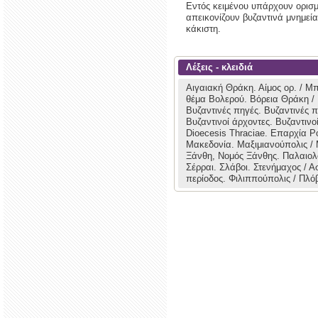
Εντός κειμένου υπάρχουν ορισμ
απεικονίζουν βυζαντινά μνημεί
κάκιστη.
Λέξεις - κλειδιά
Αιγαιακή Θράκη.
Αίμος ορ. / Μ
θέμα Βολερού.
Βόρεια Θράκη /
Βυζαντινές πηγές.
Βυζαντινές π
Βυζαντινοί άρχοντες.
Βυζαντινο
Dioecesis Thraciae.
Επαρχία Ρο
Μακεδονία.
Μαξιμιανούπολις /
Ξάνθη, Νομός Ξάνθης.
Παλαιολ
Σέρραι.
Σλάβοι.
Στενήμαχος / 
περίοδος.
Φιλιππούπολις / Πλόβ