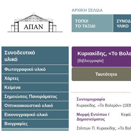
ΑΡΧΙΚΗ ΣΕΛΙΔΑ
ΤΟΠΟΙ
ΣΥΝΟΔ
ΤΟ ΤΑΞΙΔΙ
ΥΛΙΚΟ
Συνοδευτικό
Κυριακίδης, «Το Βολ
υλικό
[Βιβλιογραφία]
Φωτογραφικό υλικό
Ταυτότητα
Χάρτες
Κείμενα
Σημειώσεις Πανοράματος
Συντομογραφία
Οπτικοακουστικό υλικό
Κυριακίδης, «Το Βολερόν» (193
Εικονογραφικό υλικό
Μορφή Εντύπου /
Κεφάλ
Δημοσιεύματος
Βιογραφίες
Στίλπων Π. Κυριακίδης,
«Το Βο