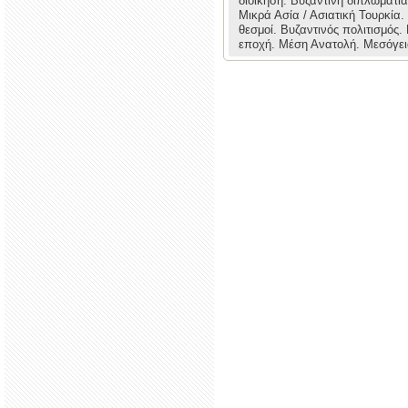
διοίκηση.
Βυζαντινή διπλωματί
Μικρά Ασία / Ασιατική Τουρκία.
θεσμοί.
Βυζαντινός πολιτισμός.
εποχή.
Μέση Ανατολή.
Μεσόγει