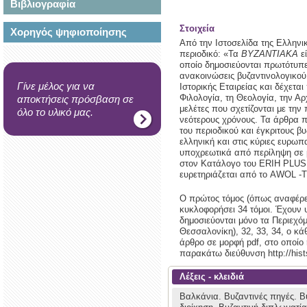
Βιβλιογραφία
Στοιχεία
Χορηγός ψηφιοποίησης
Από την Ιστοσελίδα της Ελληνικ
περιοδικό: «Τα
ΒΥΖΑΝΤΙΑΚΑ
εί
οποίο δημοσιεύονται πρωτότυπες
ανακοινώσεις βυζαντινολογικού
Γίνε μέλος για να
Ιστορικής Εταιρείας και δέχετα
Φιλολογία, τη Θεολογία, την Αρ
αποκτήσεις πρόσβαση σε
μελέτες που σχετίζονται με την
όλο το υλικό μας.
νεότερους χρόνους. Τα άρθρα 
του περιοδικού και έγκριτους βυ
ελληνική και στις κύριες ευρωπ
υποχρεωτικά από περίληψη σε 
στον Κατάλογο του ERIH PLUS (
ευρετηριάζεται από το AWOL
Ο πρώτος τόμος (όπως αναφέρετ
κυκλοφορήσει 34 τόμοι. Έχουν 
δημοσιεύονται μόνο τα Περιεχόμ
Θεσσαλονίκη), 32, 33, 34, ο κ
άρθρο σε μορφή pdf, στο οποίο 
παρακάτω διεύθυνση http://histso
Λέξεις - κλειδιά
Βαλκάνια.
Βυζαντινές πηγές.
Β