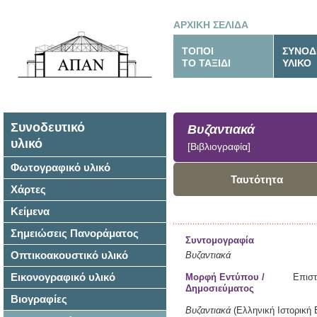
ΑΡΧΙΚΗ ΣΕΛΙΔΑ
ΤΟΠΟΙ
ΣΥΝΟΔ
ΤΟ ΤΑΞΙΔΙ
ΥΛΙΚΟ
Συνοδευτικό
Βυζαντιακά
υλικό
[Βιβλιογραφία]
Φωτογραφικό υλικό
Ταυτότητα
Χάρτες
Κείμενα
Σημειώσεις Πανοράματος
Συντομογραφία
Οπτικοακουστικό υλικό
Βυζαντιακά
Εικονογραφικό υλικό
Μορφή Εντύπου /
Επιστ
Δημοσιεύματος
Βιογραφίες
Βυζαντιακά
(Ελληνική Ιστορική 