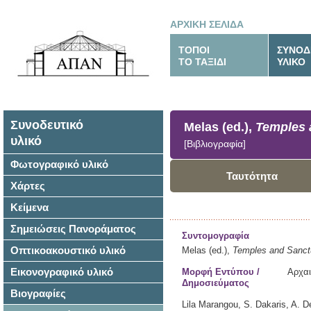
ΑΡΧΙΚΗ ΣΕΛΙΔΑ
ΤΟΠΟΙ
ΣΥΝΟΔ
ΤΟ ΤΑΞΙΔΙ
ΥΛΙΚΟ
Συνοδευτικό
Melas (ed.),
Temples 
υλικό
[Βιβλιογραφία]
Φωτογραφικό υλικό
Ταυτότητα
Χάρτες
Κείμενα
Σημειώσεις Πανοράματος
Συντομογραφία
Οπτικοακουστικό υλικό
Melas (ed.),
Temples and Sanctu
Εικονογραφικό υλικό
Μορφή Εντύπου /
Αρχαι
Δημοσιεύματος
Βιογραφίες
Lila Marangou, S. Dakaris, A. De