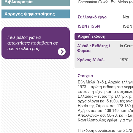
Βιβλιογραφία
Companion Guide
,
Evi Melas (e
Χορηγός ψηφιοποίησης
Συλλογικό έργο
Ναι
ISBN / ISSN
ISBN 
Αρχική έκδοση
Γίνε μέλος για να
αποκτήσεις πρόσβαση σε
Α΄ έκδ.: Εκδότης /
in Ger
όλο το υλικό μας.
Φορέας
Χρόνος Α΄ έκδ.
1970
Στοιχεία
Εύη Μελά (εκδ.), Αρχαία ελλην
1973 – πρώτη έκδοση στα γερμανι
φάσεις, η τέχνη και τα αρχαιο
Ελλάδας – εντός της ελληνικής 
αρχαιολόγοι και διευθυντές αν
Ηραίο της Σάμου» σσ. 178-189 )
Αχέροντα» σσ. 138-149, και «Δ
Απόλλωνα» σσ. 58-73, και «Σα
Κανελλόπουλος γράφει για την 
Η έκδοση συνοδεύεται από 172 