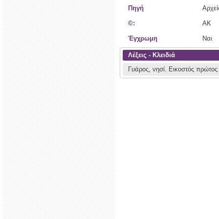
Πηγή
Αρχε
©:
AK
Έγχρωμη
Ναι
Λέξεις - Κλειδιά
Γυάρος, νησί.
Εικοστός πρώτος