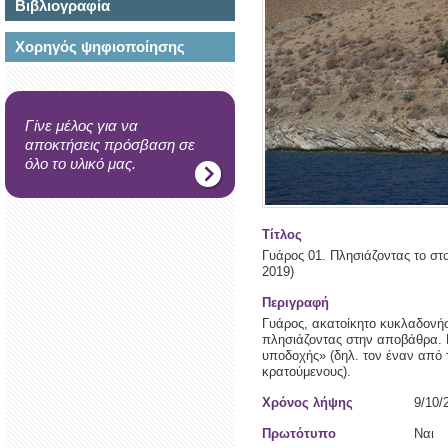
Βιβλιογραφία
Χορηγός ψηφιοποίησης
Γίνε μέλος για να
αποκτήσεις πρόσβαση σε
όλο το υλικό μας.
Τίτλος
Γυάρος 01. Πλησιάζοντας το στ
2019)
Περιγραφή
Γυάρος, ακατοίκητο κυκλαδονήσ
πλησιάζοντας στην αποβάθρα. Π
υποδοχής» (δηλ. τον έναν από 
κρατούμενους).
Χρόνος λήψης
9/10/
Πρωτότυπο
Ναι