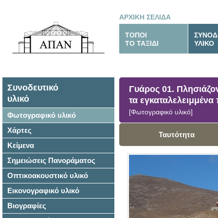
ΑΡΧΙΚΗ ΣΕΛΙΔΑ
ΤΟΠΟΙ
ΣΥΝΟΔ
ΤΟ ΤΑΞΙΔΙ
ΥΛΙΚΟ
Συνοδευτικό
Γυάρος 01. Πλησιάζον
υλικό
τα εγκαταλελειμμένα 
[Φωτογραφικό υλικό]
Φωτογραφικό υλικό
Χάρτες
Ταυτότητα
Κείμενα
Σημειώσεις Πανοράματος
Οπτικοακουστικό υλικό
Εικονογραφικό υλικό
Βιογραφίες