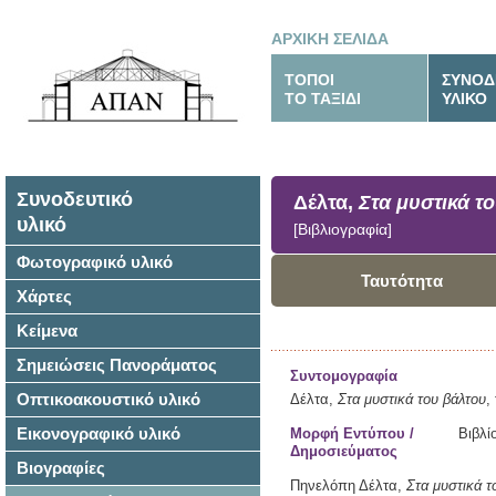
ΑΡΧΙΚΗ ΣΕΛΙΔΑ
ΤΟΠΟΙ
ΣΥΝΟΔ
ΤΟ ΤΑΞΙΔΙ
ΥΛΙΚΟ
Συνοδευτικό
Δέλτα,
Στα μυστικά τ
υλικό
[Βιβλιογραφία]
Φωτογραφικό υλικό
Ταυτότητα
Χάρτες
Κείμενα
Σημειώσεις Πανοράματος
Συντομογραφία
Οπτικοακουστικό υλικό
Δέλτα,
Στα μυστικά του βάλτου
,
Εικονογραφικό υλικό
Μορφή Εντύπου /
Βιβλί
Δημοσιεύματος
Βιογραφίες
Πηνελόπη Δέλτα,
Στα μυστικά τ