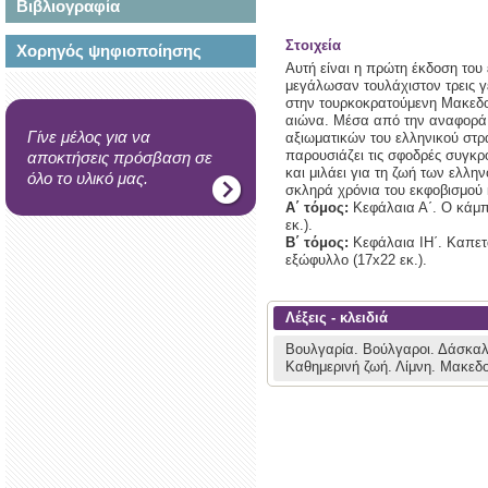
Βιβλιογραφία
Στοιχεία
Χορηγός ψηφιοποίησης
Αυτή είναι η πρώτη έκδοση του 
μεγάλωσαν τουλάχιστον τρεις γε
στην τουρκοκρατούμενη Μακεδον
αιώνα. Μέσα από την αναφορά 
Γίνε μέλος για να
αξιωματικών του ελληνικού στ
παρουσιάζει τις σφοδρές συγκρ
αποκτήσεις πρόσβαση σε
και μιλάει για τη ζωή των ελ
όλο το υλικό μας.
σκληρά χρόνια του εκφοβισμού κ
Α΄ τόμος:
Κεφάλαια Α΄. Ο κάμπ
εκ.).
Β΄ τόμος:
Κεφάλαια ΙΗ΄. Καπετά
εξώφυλλο (17x22 εκ.).
Λέξεις - κλειδιά
Βουλγαρία.
Βούλγαροι.
Δάσκαλ
Καθημερινή ζωή.
Λίμνη.
Μακεδο