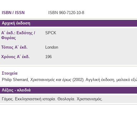
ISBN / ISSN
ISBN 960-7120-10-8
Αρχική έκδοση
Α΄ έκδ.: Εκδότης /
SPCK
Φορέας
Τόπος Α΄ έκδ.
London
Χρόνος Α΄ έκδ.
196
Στοιχεία
Philip Sherrard,
Χριστιανισμός και έρως
(2002). Αγγλική έκδοση, μαλακό εξώ
Λέξεις - κλειδιά
Γάμος.
Εκκλησιαστική ιστορία.
Θεολογία.
Χριστιανισμός.