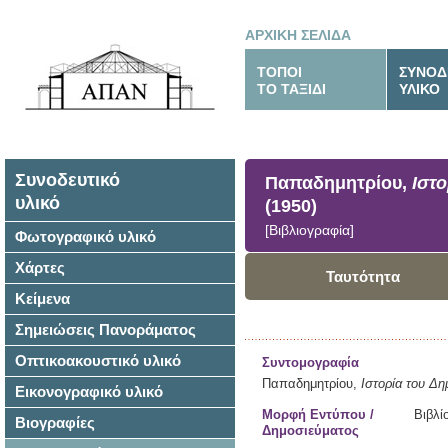
ΑΡΧΙΚΗ ΣΕΛΙΔΑ
ΤΟΠΟΙ
ΣΥΝΟΔ
ΤΟ ΤΑΞΙΔΙ
ΥΛΙΚΟ
Συνοδευτικό
Παπαδημητρίου,
Ιστο
υλικό
(1950)
[Βιβλιογραφία]
Φωτογραφικό υλικό
Χάρτες
Ταυτότητα
Κείμενα
Σημειώσεις Πανοράματος
Οπτικοακουστικό υλικό
Συντομογραφία
Παπαδημητρίου,
Ιστορία του Δη
Εικονογραφικό υλικό
Μορφή Εντύπου /
Βιβλί
Βιογραφίες
Δημοσιεύματος