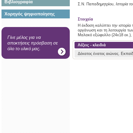
Βιβλιογραφία
Σ.Ν. Παπαδημητρίου,
Ιστορία τ
Χορηγός ψηφιοποίησης
Στοιχεία
Η έκδοση καλύπτει την ιστορία 
οργάνωση και τη λειτουργία τω
Μαλακό εξώφυλλο (24x18 εκ.), 
Γίνε μέλος για να
αποκτήσεις πρόσβαση σε
Λέξεις - κλειδιά
όλο το υλικό μας.
Δέκατος ένατος αιώνας.
Εκπαί