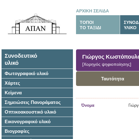
ΑΡΧΙΚΗ ΣΕΛΙΔΑ
ΤΟΠΟΙ
ΣΥΝΟΔ
ΤΟ ΤΑΞΙΔΙ
ΥΛΙΚΟ
Συνοδευτικό
Γιώργος Κωστόπουλ
υλικό
[Χορηγός ψηφιοποίησης]
Φωτογραφικό υλικό
Ταυτότητα
Χάρτες
Κείμενα
Σημειώσεις Πανοράματος
Όνομα
Γιώρ
Οπτικοακουστικό υλικό
Εικονογραφικό υλικό
Βιογραφίες