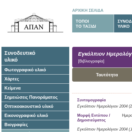
ΑΡΧΙΚΗ ΣΕΛΙΔΑ
ΤΟΠΟΙ
ΣΥΝΟΔ
ΤΟ ΤΑΞΙΔΙ
ΥΛΙΚΟ
Συνοδευτικό
Εγκόλπιον Ημερολόγ
υλικό
[Βιβλιογραφία]
Φωτογραφικό υλικό
Ταυτότητα
Χάρτες
Κείμενα
Σημειώσεις Πανοράματος
Συντομογραφία
Οπτικοακουστικό υλικό
Εγκόλπιον Ημερολόγιον 2004
(
Εικονογραφικό υλικό
Μορφή Εντύπου /
Ημερο
Δημοσιεύματος
Βιογραφίες
Εγκόλπιον Ημερολόγιον 2004 (,Β