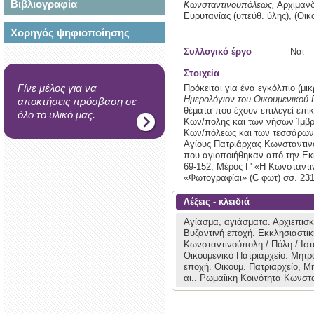
Βιβλιογραφία
Κωνσταντινουπόλεως,
Αρχιμανδ
Ευρυτανίας (υπεύθ. ύλης),
(Οικ
Χορηγός ψηφιοποίησης
Συλλογικό έργο
Ναι
Στοιχεία
Γίνε μέλος για να
Πρόκειται για ένα εγκόλπιο (μι
Ημερολόγιον του Οικουμενικού 
αποκτήσεις πρόσβαση σε
θέματα που έχουν επιλεγεί επικ
όλο το υλικό μας.
Κων/πολης και των νήσων Ίμβρο
Κων/πόλεως και των τεσσάρων 
Αγίους Πατριάρχας Κωνσταντιν
που αγιοποιήθηκαν από την Εκκ
69-152, Μέρος Γ' «Η Κωνσταντι
«Φωτογραφίαι» (C φωτ) σσ. 231
Λέξεις - κλειδιά
Αγίασμα, αγιάσματα.
Αρχιεπισ
Βυζαντινή εποχή.
Εκκλησιαστικ
Κωνσταντινούπολη / Πόλη / Ισ
Οικουμενικό Πατριαρχείο.
Μητρ
εποχή.
Οικουμ. Πατριαρχείο, Μ
αι..
Ρωμαίικη Κοινότητα Κωνστ