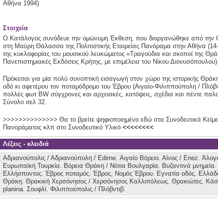
Αθήνα
1994)
Στοιχεία
Ο Κατάλογος συνόδευε την ομώνυμη Έκθεση, που διοργανώθηκε από την 
στη Μαύρη Θάλασσα της Πολιτιστικής Εταιρείας Πανόραμα στην Αθήνα (14-2
της κυκλοφορίας του μουσικού λευκώματος «Τραγούδια και σκοποί της Θράκ
Πανεπιστημιακές Εκδόσεις Κρήτης, με επιμέλεια του Νίκου Διονυσόπουλου)
Πρόκειται για μία πολύ συνοπτική εισαγωγή στον χώρο της ιστορικής Θράκ
οδό κι αφετέρου τον ποταμόδρομο του Έβρου (Αιγαίο-Φιλιππούπολη / Πλόβν
πολλές φωτ BW σύγχρονες και αρχειακές, κατόψεις, σχέδια και πέντε παλα
Σύνολο σελ 32.
>>>>>>>>>>>>>> Θα το βρείτε ψηφιοποιημένο εδώ στα Συνοδευτικά Κείμεν
Πανοράματος κλπ στο Συνοδευτικό Υλικό
<<<<<<<<
Λέξεις - κλειδιά
Αδριανούπολις / Αδριανούπολη / Edirne.
Αιγαίο Βόρειο.
Αίνος / Enez.
Άλογ
Ευρωπαϊκή Τουρκία.
Βόρεια Θράκη / Νότια Βουλγαρία.
Βυζαντινά μνημεία
Ελλήσποντος.
Έβρος ποταμός.
Έβρος, Νομός Έβρου.
Εγνατία οδός.
Ελλάδ
Θράκη.
Θρακική Χερσόνησος / Χερσόνησος Καλλιπόλεως.
Θρακιώτες.
Κάσ
planina.
Σουφλί.
Φιλιππούπολις / Πλόβντιβ.