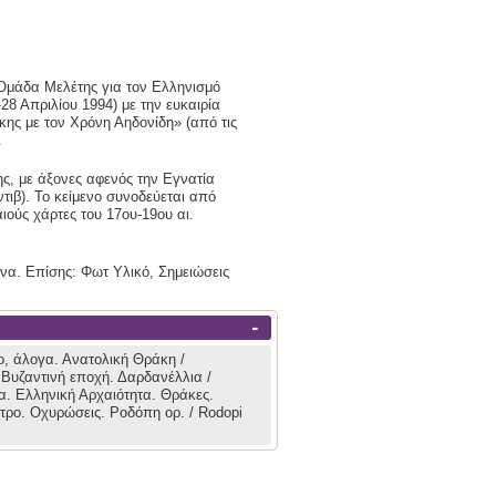
Ομάδα Μελέτης για τον Ελληνισμό
8 Απριλίου 1994) με την ευκαιρία
ης με τον Χρόνη Αηδονίδη» (από τις
.
ης, με άξονες αφενός την Εγνατία
τιβ). Το κείμενο συνοδεύεται από
ιούς χάρτες του 17ου-19ου αι.
α. Επίσης: Φωτ Υλικό, Σημειώσεις
-
ο, άλογα.
Ανατολική Θράκη /
.
Βυζαντινή εποχή.
Δαρδανέλλια /
α.
Ελληνική Αρχαιότητα.
Θράκες.
τρο.
Οχυρώσεις.
Ροδόπη ορ. / Rodopi