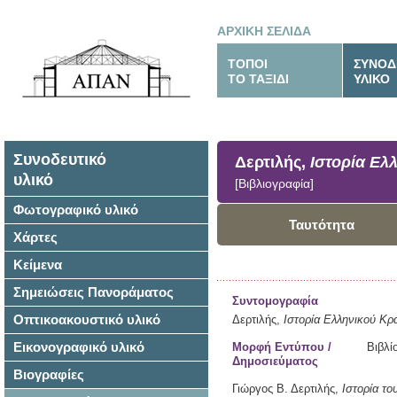
ΑΡΧΙΚΗ ΣΕΛΙΔΑ
ΤΟΠΟΙ
ΣΥΝΟΔ
ΤΟ ΤΑΞΙΔΙ
ΥΛΙΚΟ
Συνοδευτικό
Δερτιλής,
Ιστορία Ελ
υλικό
[Βιβλιογραφία]
Φωτογραφικό υλικό
Ταυτότητα
Χάρτες
Κείμενα
Σημειώσεις Πανοράματος
Συντομογραφία
Οπτικοακουστικό υλικό
Δερτιλής,
Ιστορία Ελληνικού Κρ
Εικονογραφικό υλικό
Μορφή Εντύπου /
Βιβλί
Δημοσιεύματος
Βιογραφίες
Γιώργος Β. Δερτιλής,
Ιστορία το