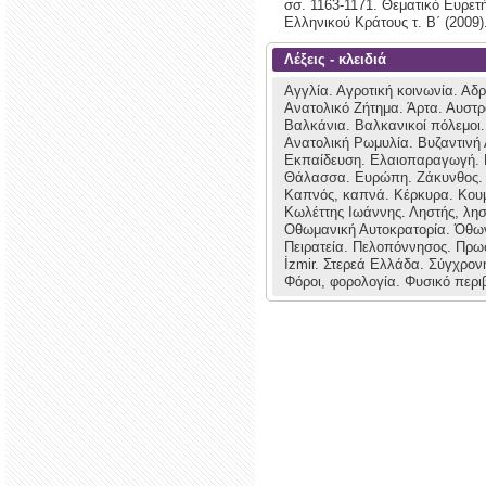
σσ. 1163-1171. Θεματικό Ευρετήρ
Ελληνικού Κράτους τ. Β΄ (2009)
Λέξεις - κλειδιά
Αγγλία.
Αγροτική κοινωνία.
Αδρ
Ανατολικό Ζήτημα.
Άρτα.
Αυστρ
Βαλκάνια.
Βαλκανικοί πόλεμοι
Ανατολική Ρωμυλία.
Βυζαντινή
Εκπαίδευση.
Ελαιοπαραγωγή.
Θάλασσα.
Ευρώπη.
Ζάκυνθος
Καπνός, καπνά.
Κέρκυρα.
Κου
Κωλέττης Ιωάννης.
Ληστής, λη
Οθωμανική Αυτοκρατορία.
Όθων
Πειρατεία.
Πελοπόννησος.
Πρω
İzmir.
Στερεά Ελλάδα.
Σύγχρον
Φόροι, φορολογία.
Φυσικό περι