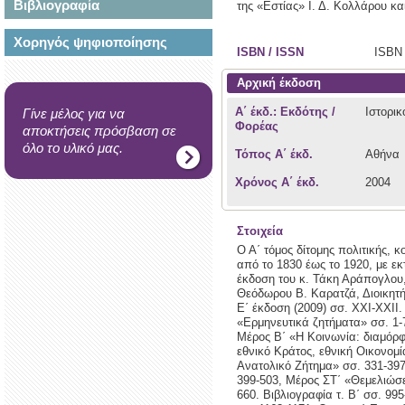
Βιβλιογραφία
της «Εστίας» Ι. Δ. Κολλάρου κα
Χορηγός ψηφιοποίησης
ISBN / ISSN
ISBN 
Αρχική έκδοση
Α΄ έκδ.: Εκδότης /
Ιστορικ
Γίνε μέλος για να
Φορέας
αποκτήσεις πρόσβαση σε
όλο το υλικό μας.
Τόπος Α΄ έκδ.
Αθήνα
Χρόνος Α΄ έκδ.
2004
Στοιχεία
Ο Α΄ τόμος δίτομης πολιτικής, 
από το 1830 έως το 1920, με ε
έκδοση του κ. Τάκη Αράπογλου,
Θεόδωρου Β. Καρατζά, Διοικητ
Ε΄ έκδοση (2009) σσ. ΧΧΙ-ΧΧΙΙ
«Ερμηνευτικά ζητήματα» σσ. 1-7
Μέρος Β΄ «Η Κοινωνία: διαμόρφ
εθνικό Κράτος, εθνική Οικονομί
Ανατολικό Ζήτημα» σσ. 331-397
399-503, Μέρος ΣΤ΄ «Θεμελιώσει
660. Βιβλιογραφία τ. Β΄ σσ. 9