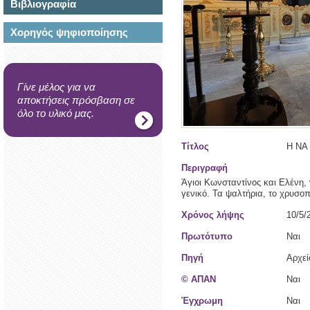
Βιβλιογραφία
Χορηγός ψηφιοποίησης
Γίνε μέλος για να
αποκτήσεις πρόσβαση σε
όλο το υλικό μας.
Τίτλος
Η ΝΑ 
Περιγραφή
Άγιοι Κωνσταντίνος και Ελένη, 
γενικό. Τα ψαλτήρια, το χρυσοπ
Χρόνος λήψης
10/5/
Πρωτότυπο
Ναι
Πηγή
Αρχε
© ΑΠΑΝ
Ναι
Έγχρωμη
Ναι