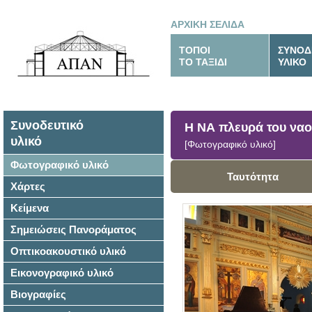
ΑΡΧΙΚΗ ΣΕΛΙΔΑ
ΤΟΠΟΙ
ΣΥΝΟΔ
ΤΟ ΤΑΞΙΔΙ
ΥΛΙΚΟ
Συνοδευτικό
Η ΝΑ πλευρά του να
υλικό
[Φωτογραφικό υλικό]
Φωτογραφικό υλικό
Ταυτότητα
Χάρτες
Κείμενα
Σημειώσεις Πανοράματος
Οπτικοακουστικό υλικό
Εικονογραφικό υλικό
Βιογραφίες