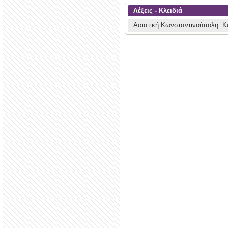
Λέξεις - Κλειδιά
Ασιατική Κωνσταντινούπολη.
Κ