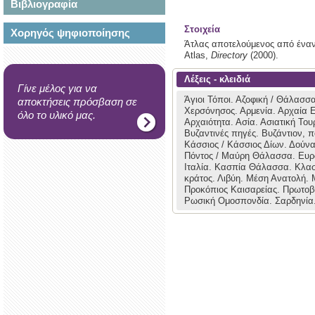
Βιβλιογραφία
Στοιχεία
Χορηγός ψηφιοποίησης
Άτλας αποτελούμενος από έναν τ
Atlas,
Directory
(2000).
Λέξεις - κλειδιά
Γίνε μέλος για να
Άγιοι Τόποι.
Αζοφική / Θάλασσ
αποκτήσεις πρόσβαση σε
Χερσόνησος.
Αρμενία.
Αρχαία 
όλο το υλικό μας.
Αρχαιότητα.
Ασία.
Ασιατική Του
Βυζαντινές πηγές.
Βυζάντιον, π
Κάσσιος / Κάσσιος Δίων.
Δούνα
Πόντος / Μαύρη Θάλασσα.
Ευ
Ιταλία.
Κασπία Θάλασσα.
Κλασ
κράτος.
Λιβύη.
Μέση Ανατολή.
Προκόπιος Καισαρείας.
Πρωτοβ
Ρωσική Ομοσπονδία.
Σαρδηνία