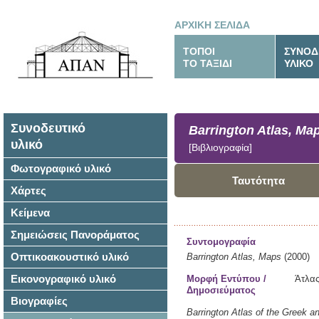
ΑΡΧΙΚΗ ΣΕΛΙΔΑ
ΤΟΠΟΙ
ΣΥΝΟΔ
ΤΟ ΤΑΞΙΔΙ
ΥΛΙΚΟ
Συνοδευτικό
Barrington Atlas, Ma
υλικό
[Βιβλιογραφία]
Φωτογραφικό υλικό
Ταυτότητα
Χάρτες
Κείμενα
Σημειώσεις Πανοράματος
Συντομογραφία
Οπτικοακουστικό υλικό
Barrington Atlas, Maps
(2000)
Εικονογραφικό υλικό
Μορφή Εντύπου /
Άτλα
Δημοσιεύματος
Βιογραφίες
Barrington Atlas of the Greek 