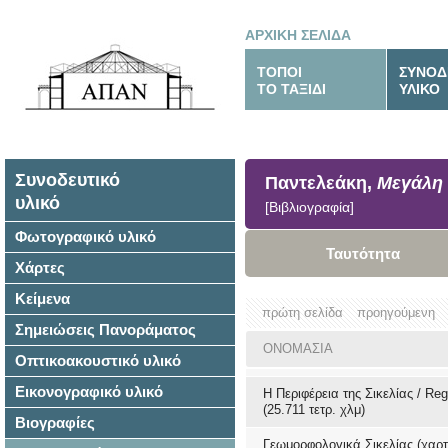
ΑΡΧΙΚΗ ΣΕΛΙΔΑ
ΤΟΠΟΙ
ΣΥΝΟΔ
ΤΟ ΤΑΞΙΔΙ
ΥΛΙΚΟ
Συνοδευτικό
Παντελεάκη,
Μεγάλη
υλικό
[Βιβλιογραφία]
Φωτογραφικό υλικό
Ταυτότητα
Χάρτες
Κείμενα
πρώτη σελίδα
προηγούμενη
Σημειώσεις Πανοράματος
ΟΝΟΜΑΣΙΑ
Οπτικοακουστικό υλικό
Εικονογραφικό υλικό
Η Περιφέρεια της Σικελίας / Reg
(25.711 τετρ. χλμ)
Βιογραφίες
Γεωμορφολογικά Σικελίας (χαρ