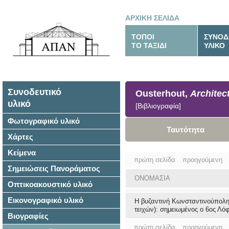
ΑΡΧΙΚΗ ΣΕΛΙΔΑ
ΤΟΠΟΙ
ΣΥΝΟΔ
ΤΟ ΤΑΞΙΔΙ
ΥΛΙΚΟ
Συνοδευτικό
Ousterhout,
Architec
υλικό
[Βιβλιογραφία]
Φωτογραφικό υλικό
Ταυτότητα
Χάρτες
Κείμενα
πρώτη σελίδα
προηγούμενη
Σημειώσεις Πανοράματος
ΟΝΟΜΑΣΙΑ
Οπτικοακουστικό υλικό
Εικονογραφικό υλικό
Η βυζαντινή Κωνσταντινούπολη
τειχών): σημειωμένος ο 6ος Λό
Βιογραφίες
πρώτη σελίδα
προηγούμενη