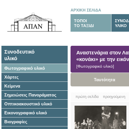
ΑΡΧΙΚΗ ΣΕΛΙΔΑ
ΤΟΠΟΙ
ΣΥΝΟΔ
ΤΟ ΤΑΞΙΔΙ
ΥΛΙΚΟ
Συνοδευτικό
Αναστενάρια στον Λα
υλικό
«κονάκι» με την εικό
[Φωτογραφικό υλικό]
Φωτογραφικό υλικό
Χάρτες
Ταυτότητα
Κείμενα
Σημειώσεις Πανοράματος
πρώτη σελίδα
προηγούμενη
Οπτικοακουστικό υλικό
Εικονογραφικό υλικό
Βιογραφίες