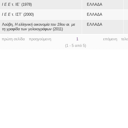
Ι Ε Ε
τ. ΙΕ΄ (1978)
ΕΛΛΑΔΑ
Ι Ε Ε
τ. ΙΣΤ΄ (2000)
ΕΛΛΑΔΑ
Λούβη,
Η ελληνική οικονομία του 19ου αι. με
ΕΛΛΑΔΑ
τη γραφίδα των γελοιογράφων
(2011)
πρώτη σελίδα
προηγούμενη
1
επόμενη
τελ
(1 - 5 από 5)