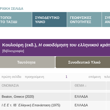
ΡΧΙΚΗ ΣΕΛΙΔΑ
ΤΟΠΟΙ
ΣΥΝΟΔΕΥΤΙΚΟ
ΓΕΩΦΥΣΙΚΕΣ
ΣΥ
ΤΟ ΤΑΞΙΔΙ
ΥΛΙΚΟ
ΟΝΤΟΤΗΤΕΣ
ΑΝ
Κουλούρη (εκδ.),
Η οικοδόμηση του ελληνικού κρά
[Βιβλιογραφία]
Ταυτότητα
Συνοδευτικό Υλικό
πρώτη σελίδα
προηγούμενη
1
επόμενη
τελ
ΟΝΟΜΑΣΙΑ
ΘΕΜΑ
↓
Beaton,
Greece
(2020)
ΕΛΛΑΔΑ
Ι Ε Ε
τ. ΙΒ΄
Ελληνική Επανάσταση
(1975)
ΕΛΛΑΔΑ