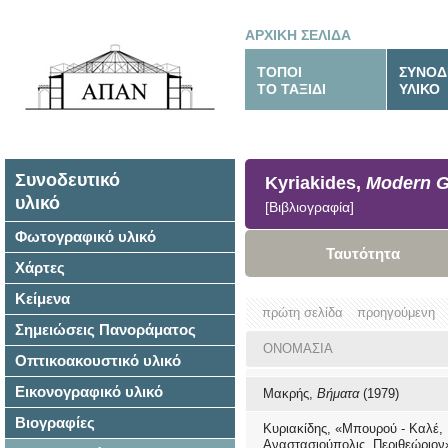
ΑΡΧΙΚΗ ΣΕΛΙΔΑ
ΤΟΠΟΙ
ΣΥΝΟΔ
ΤΟ ΤΑΞΙΔΙ
ΥΛΙΚΟ
Συνοδευτικό
Kyriakides,
Modern G
υλικό
[Βιβλιογραφία]
Φωτογραφικό υλικό
Ταυτότητα
Χάρτες
Κείμενα
πρώτη σελίδα
προηγούμενη
Σημειώσεις Πανοράματος
ΟΝΟΜΑΣΙΑ
Οπτικοακουστικό υλικό
Εικονογραφικό υλικό
Μακρής,
Βήματα
(1979)
Βιογραφίες
Κυριακίδης, «Μπουρού - Καλέ,
Αναστασιούπολις, Περιθεώριο