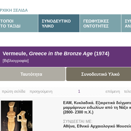
ΡΧΙΚΗ ΣΕΛΙΔΑ
ΤΟΠΟΙ
ΣΥΝΟΔΕΥΤΙΚΟ
ΓΕΩΦΥΣΙΚΕΣ
ΣΥ
ΤΟ ΤΑΞΙΔΙ
ΥΛΙΚΟ
ΟΝΤΟΤΗΤΕΣ
ΑΝ
Vermeule,
Greece in the Bronze Age
(1974)
[Βιβλιογραφία]
Ταυτότητα
Συνοδευτικό Υλικό
πρώτη σελίδα
προηγούμενη
1
επόμενη
τελ
ΕΑΜ, Κυκλαδικά. Εξαιρετικά δείγματ
μαρμάρινων ειδωλίων από τη Νάξο κ
(2800- 2300 π.X.)
ΣΥΝΔΕΕΤΑΙ ΜΕ:
Αθήνα, Εθνικό Αρχαιολογικό Μουσεί