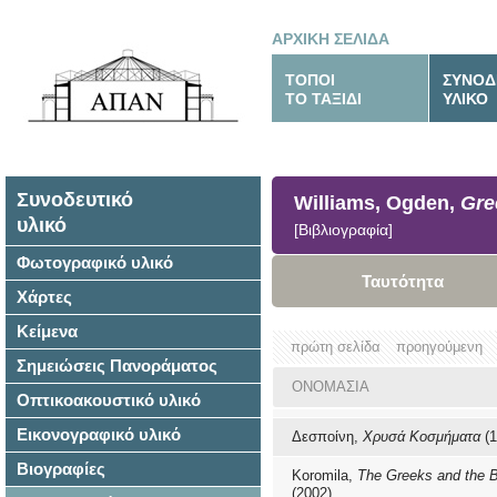
ΑΡΧΙΚΗ ΣΕΛΙΔΑ
ΤΟΠΟΙ
ΣΥΝΟΔ
ΤΟ ΤΑΞΙΔΙ
ΥΛΙΚΟ
Συνοδευτικό
Williams, Ogden,
Gre
υλικό
[Βιβλιογραφία]
Φωτογραφικό υλικό
Ταυτότητα
Χάρτες
Κείμενα
πρώτη σελίδα
προηγούμενη
Σημειώσεις Πανοράματος
ΟΝΟΜΑΣΙΑ
Οπτικοακουστικό υλικό
Εικονογραφικό υλικό
Δεσποίνη,
Χρυσά Κοσμήματα
(1
Βιογραφίες
Koromila,
The Greeks and the 
(2002)