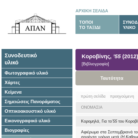
ΑΡΧΙΚΗ ΣΕΛΙΔΑ
ΤΟΠΟΙ
ΣΥΝΟΔ
ΤΟ ΤΑΞΙΔΙ
ΥΛΙΚΟ
Συνοδευτικό
Κοροβίνης,
’55
(2012
υλικό
[Βιβλιογραφία]
Φωτογραφικό υλικό
Ταυτότητα
Χάρτες
Κείμενα
πρώτη σελίδα
προηγούμενη
Σημειώσεις Πανοράματος
ΟΝΟΜΑΣΙΑ
Οπτικοακουστικό υλικό
Εικονογραφικό υλικό
Κορομηλά, Για το
’55
του Κοροβί
Βιογραφίες
Αφιέρωμα στα Σεπτεμβριανά το
σαράντα χρόνια μετά (
Η Καθημ