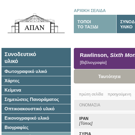
ΑΡΧΙΚΗ ΣΕΛΙΔΑ
ΤΟΠΟΙ
ΣΥΝΟΔ
ΤΟ ΤΑΞΙΔΙ
ΥΛΙΚΟ
Συνοδευτικό
Rawlinson,
Sixth Mo
υλικό
[Βιβλιογραφία]
Φωτογραφικό υλικό
Ταυτότητα
Χάρτες
Κείμενα
πρώτη σελίδα
προηγούμενη
Σημειώσεις Πανοράματος
ΟΝΟΜΑΣΙΑ
Οπτικοακουστικό υλικό
Εικονογραφικό υλικό
ΙΡΑΝ
[Τόπος]
Βιογραφίες
ΣΥΡΙΑ