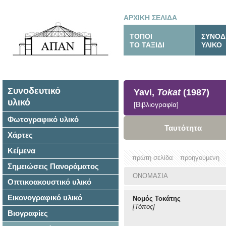
ΑΡΧΙΚΗ ΣΕΛΙΔΑ
ΤΟΠΟΙ
ΣΥΝΟΔ
ΤΟ ΤΑΞΙΔΙ
ΥΛΙΚΟ
Συνοδευτικό
Yavi,
Tokat
(1987)
υλικό
[Βιβλιογραφία]
Φωτογραφικό υλικό
Ταυτότητα
Χάρτες
Κείμενα
πρώτη σελίδα
προηγούμενη
Σημειώσεις Πανοράματος
ΟΝΟΜΑΣΙΑ
Οπτικοακουστικό υλικό
Εικονογραφικό υλικό
Νομός Τοκάτης
[Τόπος]
Βιογραφίες